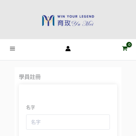
跳
至
主
要
內
容
學員註冊
名字