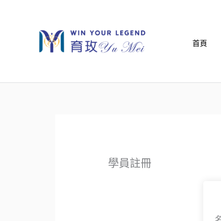
跳
至
主
首頁
要
內
容
學員註冊