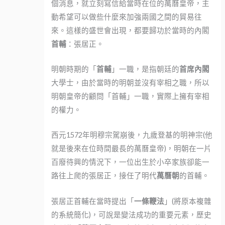
個消息，就立刻寫信給當時在位的萬曆皇帝，主
動希望可以做些什麼來加強兩國之間的貿易往
來。這樣的盛世會出現，都要歸功於當時的內閣
首輔
：張居正。
明朝時期的「
首輔
」一職，是指朝廷的
首席內閣
大學士，由於當時的明朝並沒有宰相之職，所以
明朝皇帝的顧問「首輔」一職，實際上擁有宰相
的權力。
西元1572年明穆宗駕崩後，九歲登基的明神宗(他
就是後來在位時間最長的萬曆皇帝)，明朝在一片
百廢待興的情況下，一位出生於小卒家族卻能一
路往上爬的張居正，接任了明代
萬曆朝
的首輔。
張居正首輔在當時提出「
一條鞭法
」(將原本複雜
的系統簡化)，可說是變法成功的重要元素，歷史