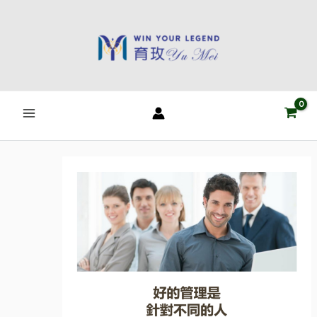
跳
至
主
要
內
容