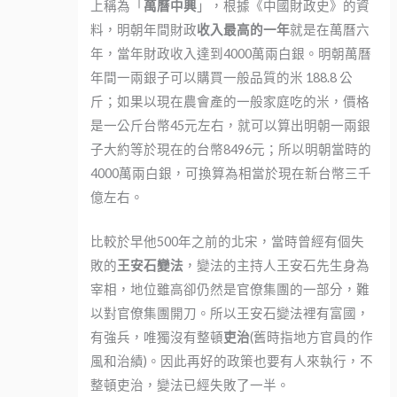
上稱為「
萬曆中興
」，根據《中國財政史》的資
料，明朝年間財政
收入最高的一年
就是在萬曆六
年，當年財政收入達到4000萬兩白銀。明朝萬曆
年間一兩銀子可以購買一般品質的米 188.8 公
斤；如果以現在農會產的一般家庭吃的米，價格
是一公斤台幣45元左右，就可以算出明朝一兩銀
子大約等於現在的台幣8496元；所以明朝當時的
4000萬兩白銀，可換算為相當於現在新台幣三千
億左右。
比較於早他500年之前的北宋，當時曾經有個失
敗的
王安石變法
，變法的主持人王安石先生身為
宰相，地位雖高卻仍然是官僚集團的一部分，難
以對官僚集團開刀。所以王安石變法裡有富國，
有強兵，唯獨沒有整頓
吏治
(舊時指地方官員的作
風和治績)。因此再好的政策也要有人來執行，不
整頓吏治，變法已經失敗了一半。