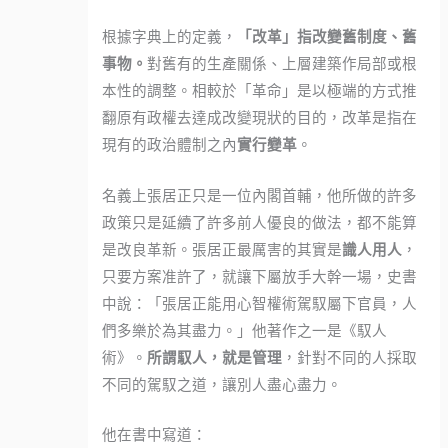
根據字典上的定義，
「改革」指改變舊制度、舊
事物。
對舊有的生產關係、上層建築作局部或根
本性的調整。相較於「革命」是以極端的方式推
翻原有政權去達成改變現狀的目的，改革是指在
現有的政治體制之內
實行變革
。
名義上張居正只是一位內閣首輔，他所做的許多
政策只是延續了許多前人優良的做法，都不能算
是改良革新。張居正最厲害的其實是
識人用人
，
只要方案准許了，就讓下屬放手大幹一場，史書
中說：「張居正能用心智權術駕馭屬下官員，人
們多樂於為其盡力。」他著作之一是《馭人
術》。
所謂馭人，就是管理
，針對不同的人採取
不同的駕馭之道，讓別人盡心盡力。
他在書中寫道：