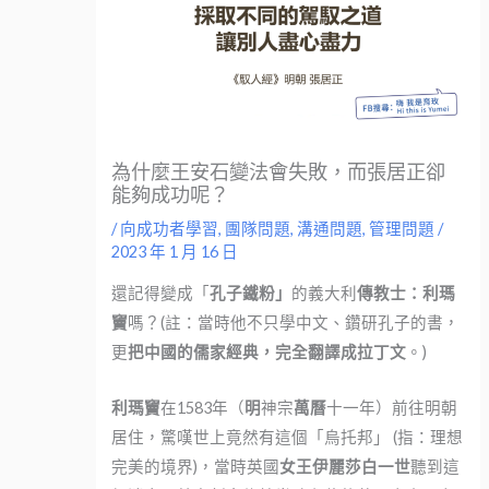
為什麼王安石變法會失敗，而張居正卻
能夠成功呢？
/
向成功者學習
,
團隊問題
,
溝通問題
,
管理問題
/
2023 年 1 月 16 日
還記得變成「
孔子鐵粉」
的義大利
傳教士：利瑪
竇
嗎？(註：當時他不只學中文、鑽研孔子的書，
更
把中國的儒家經典，完全翻譯成拉丁文
。)
利瑪竇
在1583年（
明
神宗
萬曆
十一年）前往明朝
居住，驚嘆世上竟然有這個「烏托邦」 (指：理想
完美的境界)，當時英國
女王伊麗莎白一世
聽到這