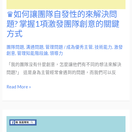
♛如何讓團隊自發性的來解決問
♛
如
題? 掌握1項激發團隊創意的關鍵
何
方式
讓
團
團隊問題
,
溝通問題
,
管理問題
/
成為優秀主管
,
技術能力
,
激發
隊
創意
,
管理知能階段論
,
領導力
自
「我的團隊沒有什麼創意，怎麼讓他們有不同的想法來解決
發
問題?」​ ​ 這是身為主管經常會遇到的問題，而我們可以反
性
的
Read More »
來
解
決
問
題?