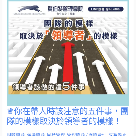
掌
握
1
項
激
發
團
隊
創
意
的
關
鍵
方
♛你在帶人時該注意的五件事，團
♛
式
你
隊的模樣取決於領導者的模樣！
在
帶
團隊問題
,
溝通問題
,
目標管理
,
管理問題
/
團隊管理
,
成為優秀