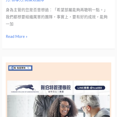
想
過
身為主管的您是否曾想過：「希望部屬能夠再聰明一點。」
希
我們都想要組織厲害的團隊，事實上，要有好的成效，能夠
望
一加
下
屬
Read More »
再
優
秀
一
點?
領
導
者
帶
人
的