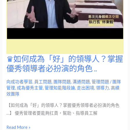
於
領
導
者
的
模
樣！
♛如何成為「好」的領導人？掌握
♛
如
優秀領導者必扮演的角色 ..
何
成
向成功者學習
,
員工問題
,
團隊問題
,
溝通問題
,
管理問題
/
團隊
管理
,
成為優秀主管
,
管理知能階段論
,
走出困境
,
領導力
,
高績
為
效團隊
「好」
的
【如何成為「好」的領導人？掌握優秀領導者必扮演的角色
領
…】 優秀管理者要能夠扛責，幫助、指導員工解
導
Read More »
人？