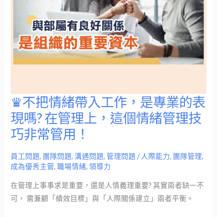
3
個
執
行
關
鍵
♛不把情緒帶入工作，是專業的表
♛
不
現嗎? 在管理上，這個情緒管理技
把
巧非常管用！
情
緒
員工問題
,
團隊問題
,
溝通問題
,
管理問題
/
人際能力
,
團隊管理
,
帶
成為優秀主管
,
職場情緒
,
領導力
入
在管理上事事求是重要，還是人情義理重要? 其實兩者缺一不
工
可， 需兼顧「績效目標」與「人際關係建立」兩者平衡。
作，