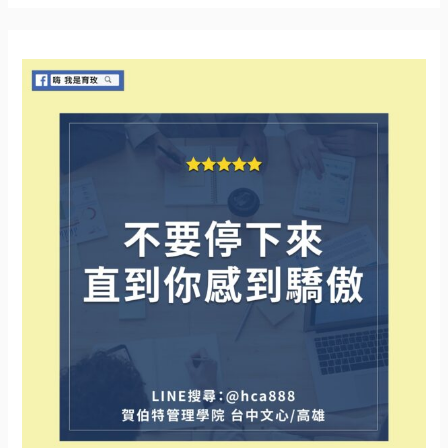
通
關
方
鍵
式？
字
: