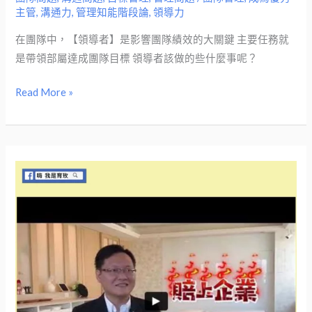
主管
,
溝通力
,
管理知能階段論
,
領導力
人
時
在團隊中，【領導者】是影響團隊績效的大關鍵​ 主要任務就
該
是帶領部屬達成團隊目標​ 領導者該做的些什麼事呢？​
注
意
Read More »
的
五
件
事，
團
隊
的
模
樣
取
決