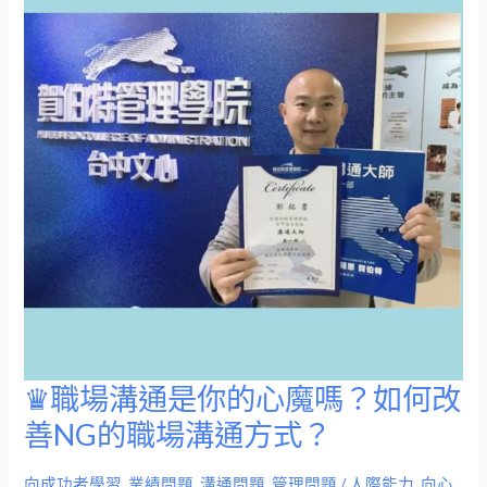
✔
報
價
4
技
巧，
高
單
價
商
品
必
知
♛職場溝通是你的心魔嗎？如何改
♛
職
善NG的職場溝通方式？
場
溝
向成功者學習
,
業績問題
,
溝通問題
,
管理問題
/
人際能力
,
向心