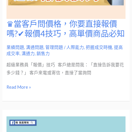
技
巧
非
♛當客戶問價格，你要直接報價
♛
常
當
嗎?✔報價4技巧，高單價商品必知
管
客
用！
戶
業績問題
,
溝通問題
,
管理問題
/
人際能力
,
把握成交時機
,
提高
成交率
,
溝通力
,
銷售力
問
價
超級業務員「報價」技巧 客戶總是問我：「直接告訴我要花
格，
多少錢？」​ 客戶來電或寄信，直接了當詢問
你
要
Read More »
直
接
報
價
嗎?