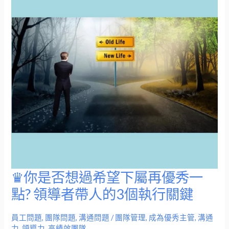
一
件
事！
才
不
會
有
反
效
果
♛你是否想過希望下屬再優秀一
♛
你
點? 領導者帶人的3個執行關鍵
是
否
員工問題
,
團隊問題
,
溝通問題
/
團隊管理
,
成為優秀主管
,
溝通
力
,
領導力
,
高績效團隊