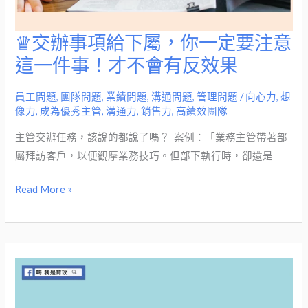
♛交辦事項給下屬，你一定要注意
♛
交
這一件事！才不會有反效果
辦
事
員工問題
,
團隊問題
,
業績問題
,
溝通問題
,
管理問題
/
向心力
,
想
像力
,
成為優秀主管
,
溝通力
,
銷售力
,
高績效團隊
項
給
主管交辦任務，該說的都說了嗎？​ ​ 案例：「業務主管帶著部
下
屬拜訪客戶，以便觀摩業務技巧。但部下執行時，卻還是
屬，
你
Read More »
一
定
要
注
意
這