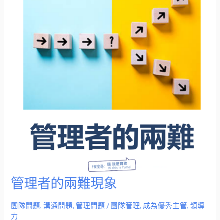
管理者的兩難現象
管
理
團隊問題
,
溝通問題
,
管理問題
/
團隊管理
,
成為優秀主管
,
領導
者
力