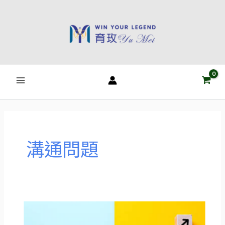
跳
至
主
要
內
容
溝通問題