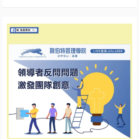
敗，
而
張
居
正
卻
能
夠
成
功
呢？