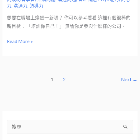
力
,
溝通力
,
領導力
通
是
想要在職場上煥然一新嗎？ 你可以參考看看 這裡有個很棒的
你
新目標： 「培訓你自己！」 無論你是參與什麼樣的公司、
的
心
Read More »
魔
嗎？
如
何
1
2
Next
→
改
善
NG
的
職
場
搜
溝
尋