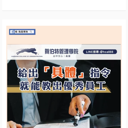
掌
握
優
秀
領
導
者
必
扮
演
的
角
色
..