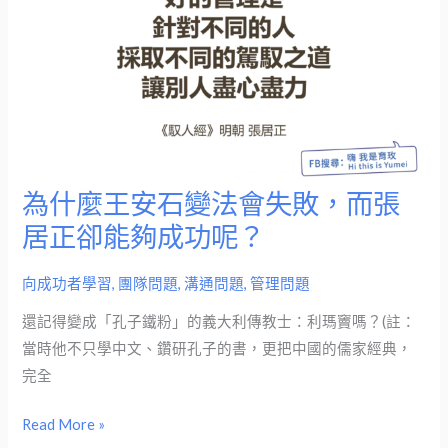
為什麼王安石變法會失敗，而張
為
什
居正卻能夠成功呢？
麼
王
向成功者學習
,
團隊問題
,
溝通問題
,
管理問題
安
還記得變成「孔子鐵粉」的義大利傳教士：利瑪竇嗎？(註：
石
當時他不只學中文、鑽研孔子的書，更把中國的儒家經典，
變
完全
法
會
Read More »
失