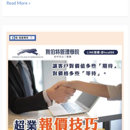
是
Read More »
專
業
的
表
現
嗎?
在
管
理
上，
這
個
情
緒
管
理