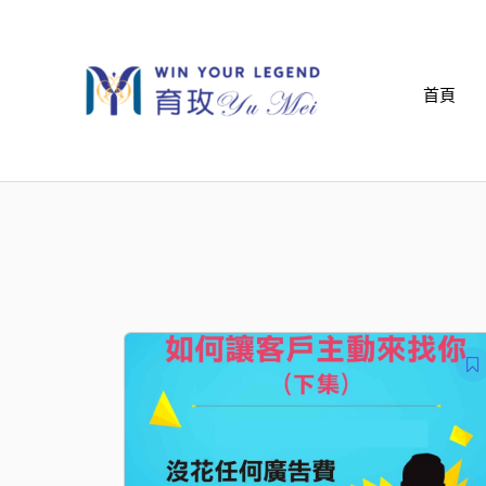
跳
至
主
首頁
要
內
容