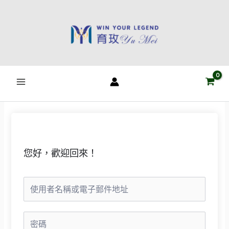
跳
至
主
要
內
容
您好，歡迎回來！