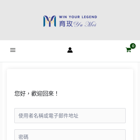
跳
至
主
要
內
容
您好，歡迎回來！