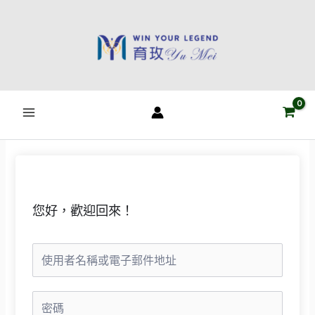
跳
至
主
要
內
容
您好，歡迎回來！