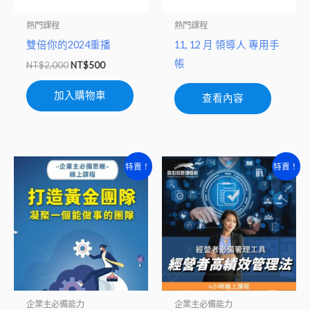
熱門課程
熱門課程
雙倍你的2024重播
11, 12 月 領導人 專用手
帳
NT$
2,000
NT$
500
加入購物車
查看內容
原
目
原
目
特賣！
特賣！
始
前
始
前
價
價
價
價
格：
格：
格：
格：
NT$7,200。
NT$3,800。
NT$7,200。
NT$3,800
企業主必備能力
企業主必備能力