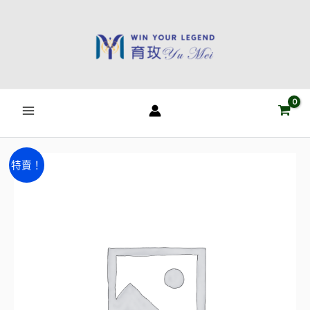
跳
至
主
要
內
容
雙
原
目
特賣！
倍
始
前
你
的
價
價
2024
格：
格：
重
NT$2,000。
NT$500。
播
數