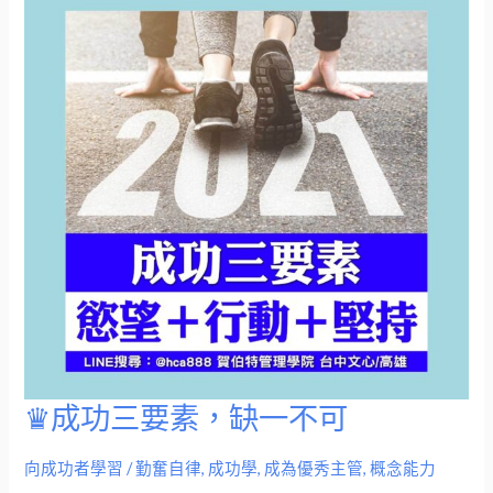
通
♛成功三要素，缺一不可
♛
成
向成功者學習
/
勤奮自律
,
成功學
,
成為優秀主管
,
概念能力
功