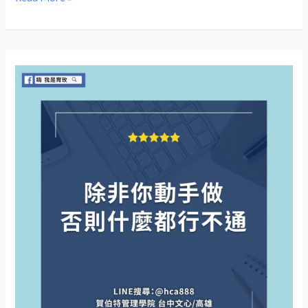
種
技
能