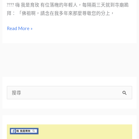
三
???? 嗨 我是育玫 有位落魄的年輕人，每隔兩三天就到寺廟跪
要
拜： 「佛祖啊，請念在我多年來那麼尊敬您的分上，
素，
缺
Read More »
一
不
可
搜
尋
關
鍵
字