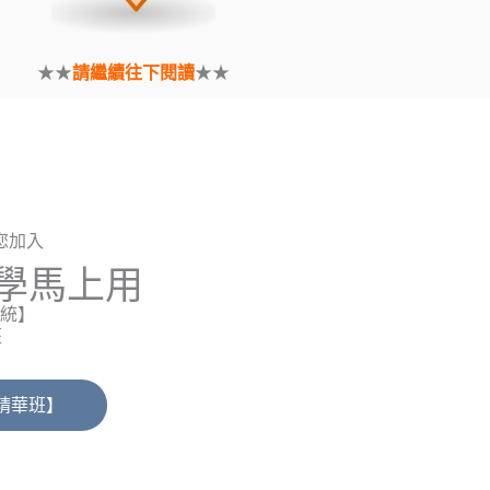
★★
請繼續往下閱讀
★★
您加入
上學馬上用
統】
班
精華班】