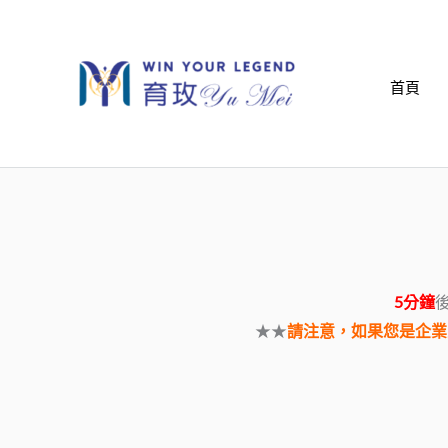
跳
至
主
首頁
要
內
容
5分鐘
後
★★
請注意，如果您是企業