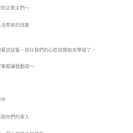
秀的企業主們～
，
生活帶來的改變
抱著試試看、信任我們的心態就開始來學習了，
故事都讓我動容～
，
程中
。
幫助你們的家人
，