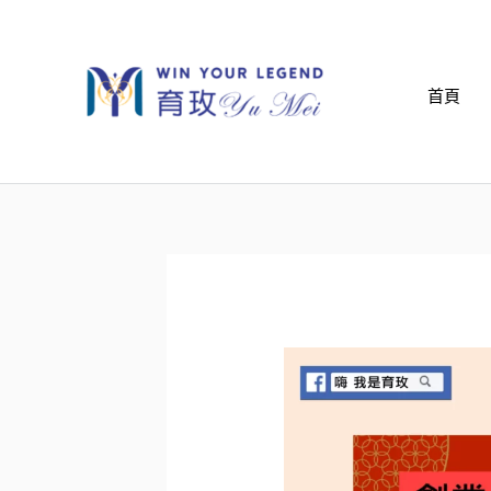
跳
至
主
首頁
要
內
容