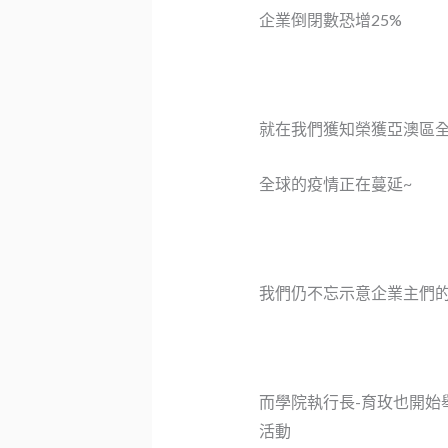
企業倒閉數恐增25%
就在我們獲知榮獲亞澳區
全球的疫情正在蔓延~
我們仍不忘示意企業主們
而
學院
執行長-育玫也開始
活動