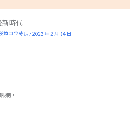
後新時代
逆境中學成長
/
2022 年 2 月 14 日
種限制，